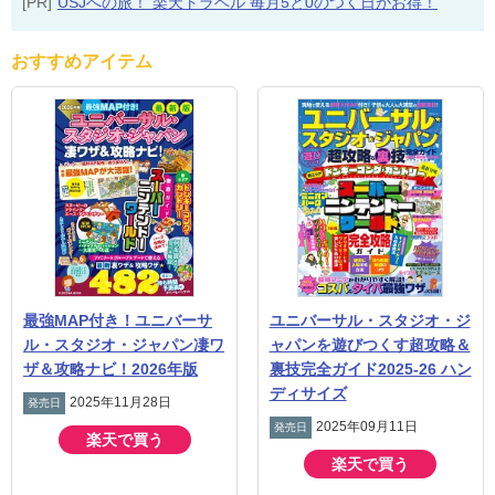
[PR]
USJへの旅！ 楽天トラベル 毎月5と0のつく日がお得！
おすすめアイテム
最強MAP付き！ユニバーサ
ユニバーサル・スタジオ・ジ
ル・スタジオ・ジャパン凄ワ
ャパンを遊びつくす超攻略＆
ザ＆攻略ナビ！2026年版
裏技完全ガイド2025-26 ハン
ディサイズ
2025年11月28日
発売日
2025年09月11日
発売日
楽天で買う
楽天で買う