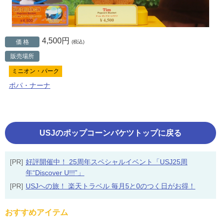
4,500円
価 格
(税込)
販売場所
ミニオン・パーク
ポパ・ナーナ
USJのポップコーンバケツトップに戻る
[PR]
好評開催中！ 25周年スペシャルイベント「USJ25周
年“Discover U!!!”」
[PR]
USJへの旅！ 楽天トラベル 毎月5と0のつく日がお得！
おすすめアイテム