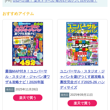
[PR]
USJへの旅！ 楽天トラベル 毎月5と0のつく日がお得！
おすすめアイテム
最強MAP付き！ユニバーサ
ユニバーサル・スタジオ・ジ
ル・スタジオ・ジャパン凄ワ
ャパンを遊びつくす超攻略＆
ザ＆攻略ナビ！2026年版
裏技完全ガイド2025-26 ハン
ディサイズ
2025年11月28日
発売日
2025年09月11日
発売日
楽天で買う
楽天で買う