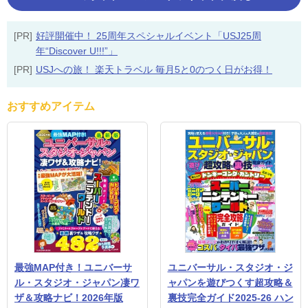
[PR]
好評開催中！ 25周年スペシャルイベント「USJ25周
年“Discover U!!!”」
[PR]
USJへの旅！ 楽天トラベル 毎月5と0のつく日がお得！
おすすめアイテム
最強MAP付き！ユニバーサ
ユニバーサル・スタジオ・ジ
ル・スタジオ・ジャパン凄ワ
ャパンを遊びつくす超攻略＆
ザ＆攻略ナビ！2026年版
裏技完全ガイド2025-26 ハン