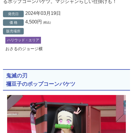
るポップコーンバケツ。マジシャンらしい仕掛けも！
2024年03月19日
発売日
4,500円
価 格
(税込)
販売場所
ハリウッド・エリア
おさるのジョージ横
鬼滅の刃
禰豆子のポップコーンバケツ