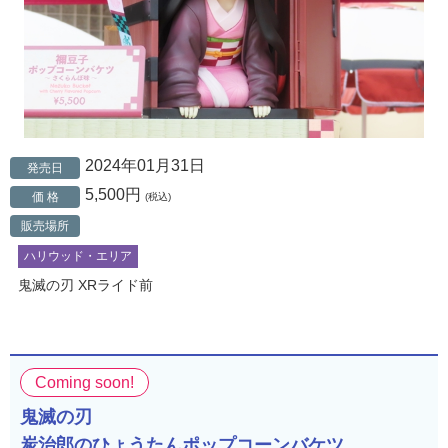
2024年01月31日
発売日
5,500円
価 格
(税込)
販売場所
ハリウッド・エリア
鬼滅の刃 XRライド前
Coming soon!
鬼滅の刃
炭治郎のひょうたんポップコーンバケツ