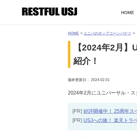
HOME
HOME
>
ユニバのポップコーンバケツ
>
【2024年2月
紹介！
最終更新日： 2024.02.01
2024年2月にユニバーサル
[PR]
好評開催中！ 25周年スペシャ
[PR]
USJへの旅！ 楽天トラ