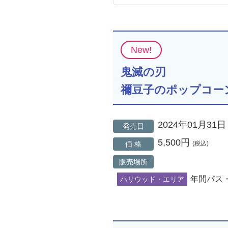
New!
鬼滅の刃
禰豆子のポップコー
2024年01月31日
発売日
5,500円
価 格
(税込)
販売場所
年間パス
ハリウッド・エリア