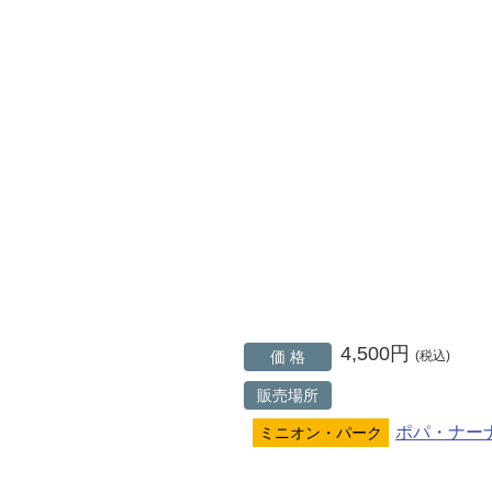
4,500円
価 格
(税込)
販売場所
ポパ・ナー
ミニオン・パーク